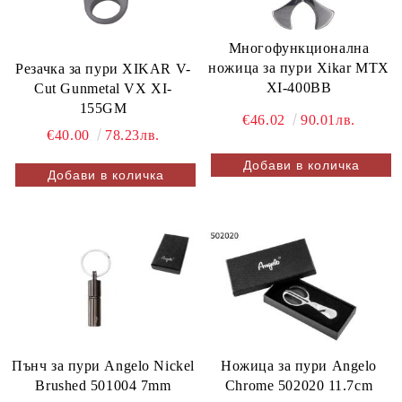
Многофункционална
ножица за пури Xikar MTX
Резачка за пури XIKAR V-
XI-400BB
Cut Gunmetal VX XI-
155GM
€46.02
90.01лв.
€40.00
78.23лв.
Ножица за пури Angelo
Пънч за пури Angelo Nickel
Chrome 502020 11.7cm
Brushed 501004 7mm