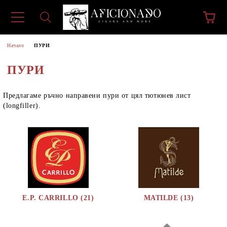
Начало
ПУРИ
ПУРИ
Предлагаме ръчно направени пури от цял тютюнев лист
(longfiller).
E.P. CARRILLO (21)
MATILDE (13)