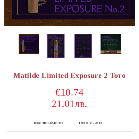
Matilde Limited Exposure 2 Toro
€10.74
21.01лв.
Код:
matilde.le.toro
Тегло:
0.000
кг