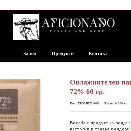
За нас
Продукти
Контакт
Овлажнителен па
72% 60 гр.
Код:
XI-XMB72-60B
Тегло:
0.000
кг
Boveda е продукт за поддър
настолни и травъл умидори