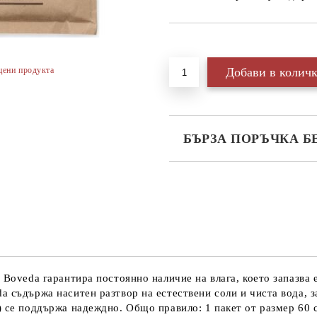
цени продукта
БЪРЗА ПОРЪЧКА Б
САМО ПОПЪЛНЕТЕ 2 ПОЛЕТА
Ние ще се свържем с вас в рамки
 Boveda гарантира постоянно наличие на влага, което запазва 
a съдържа наситен разтвор на естествени соли и чиста вода, 
 се поддържа надеждно. Общо правило: 1 пакет от размер 60 ст