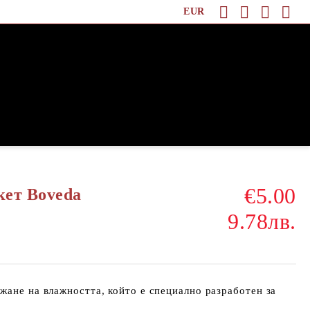
EUR
€5.00
кет Boveda
9.78лв.
жане на влажността, който е специално разработен за
.