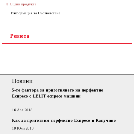
САМО ПОПЪЛНЕТЕ 2 ПОЛЕТА
Оцени продукта
Информация за Съответствие
Ревюта
Ние ще се свържем с вас в рамките на работния ден.
Новини
5-те фактора за приготвянето на перфектно
Еспресо с LELIT еспресо машини
16 Авг 2018
Как да приготвим перфектно Еспресо и Капучино
19 Юни 2018